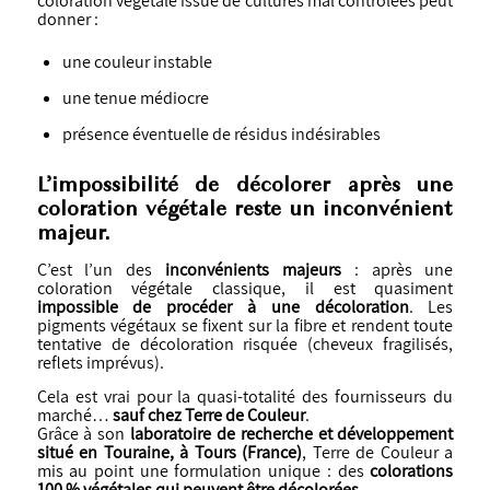
coloration végétale issue de cultures mal contrôlées peut
donner :
une couleur instable
une tenue médiocre
présence éventuelle de résidus indésirables
L’impossibilité de décolorer après une
coloration végétale reste un inconvénient
majeur.
C’est l’un des
inconvénients majeurs
: après une
coloration végétale classique, il est quasiment
impossible de procéder à une décoloration
. Les
pigments végétaux se fixent sur la fibre et rendent toute
tentative de décoloration risquée (cheveux fragilisés,
reflets imprévus).
Cela est vrai pour la quasi-totalité des fournisseurs du
marché…
sauf chez Terre de Couleur
.
Grâce à son
laboratoire de recherche et développement
situé en Touraine, à Tours (France)
, Terre de Couleur a
mis au point une formulation unique : des
colorations
100 % végétales qui peuvent être décolorées
.