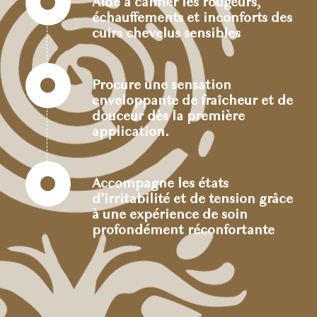
Aide à calmer les rougeurs,
échauffements et inconforts des
cuirs chevelus sensibles
Procure une sensation
enveloppante de fraîcheur et de
douceur dès la première
application.
Accompagne les états
d’irritabilité et de tension grâce
à une expérience de soin
profondément réconfortante